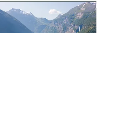
Kreuzfahrt
Eine Kreuzfahrt ist ein einmaliges
Erlebnis. Wer weiß wann du wieder
zurück kommst zum Geiranger
Fjord oder mal wieder mit dem